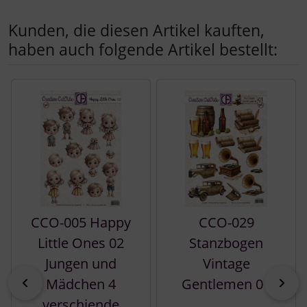
Kunden, die diesen Artikel kauften,
haben auch folgende Artikel bestellt:
Es folgt ein Produktslider - navigieren Sie mit der Tab-Tast
CCO-005 Happy
CCO-029
Little Ones 02
Stanzbogen
Jungen und
Vintage
zurück
vor
Mädchen 4
Gentlemen 01
verschiende