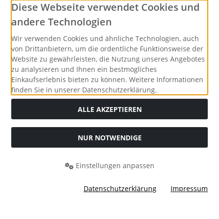
Social Media
Diese Webseite verwendet Cookies und
andere Technologien
Wir verwenden Cookies und ähnliche Technologien, auch
von Drittanbietern, um die ordentliche Funktionsweise der
Website zu gewährleisten, die Nutzung unseres Angebotes
zu analysieren und Ihnen ein bestmögliches
Einkaufserlebnis bieten zu können. Weitere Informationen
finden Sie in unserer Datenschutzerklärung.
ALLE AKZEPTIEREN
NUR NOTWENDIGE
Alle Preise inkl. gesetzl. MwSt. zzgl.
Versandkosten
. Die
durchgestrichenen Preise entsprechen dem bisherigen Preis
bei Merrys Bastelstübchen - Der kreative Shop für Bastelfans..
Einstellungen anpassen
Merrys Bastelstübchen - Der kreative Shop für Bastelfans. ©
2026 | Template © 2026 by Karl
Datenschutzerklärung
Impressum
mod
ified eCommerce Shopsoftware © 2009-2026