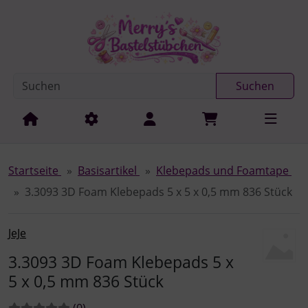
Diese Sprungnavigation (skip link) ist jederzeit zu erreichen
Sprungnavigation
Springe zur Navigation
Springe zum Inhalt
Spri
Suchen
Startseite
Basisartikel
Klebepads und Foamtape
3.3093 3D Foam Klebepads 5 x 5 x 0,5 mm 836 Stück
JeJe
3.3093 3D Foam Klebepads 5 x
5 x 0,5 mm 836 Stück
Bewertungen:
Bewertungen
(0
)