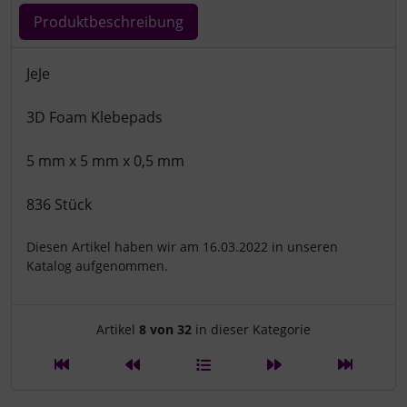
Produktbeschreibung
Produktbeschreibung
JeJe
3D Foam Klebepads
5 mm x 5 mm x 0,5 mm
836 Stück
Diesen Artikel haben wir am 16.03.2022 in unseren
Katalog aufgenommen.
Artikelnavigation innerhalb d
Artikel
8 von 32
in dieser Kategorie