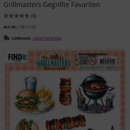
Grillmasters Gegrillte Favariten
Bewertungen:
Bewertungen
(0
)
Art.Nr.:
SB11125
Lieferzeit:
sofort lieferbar
Wenn mehr als ein Produktbild existiert, können Sie die "