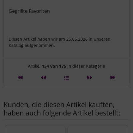
Gegrillte Favoriten
Diesen Artikel haben wir am 25.05.2026 in unseren
Katalog aufgenommen.
Artikelnavigation innerhalb d
Artikel
154 von 175
in dieser Kategorie
Kunden, die diesen Artikel kauften,
haben auch folgende Artikel bestellt:
Es folgt ein Produktslider - navigieren Sie mit der Tab-Tast