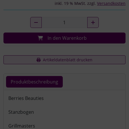
inkl. 19 % MwSt. zzgl.
Versandkosten
In den Warenkorb
Artikeldatenblatt drucken
Produktbeschreibung
Produktbeschreibung
Berries Beauties
Stanzbogen
Grillmasters