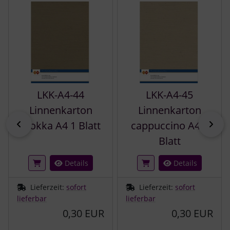
LKK-A4-44
LKK-A4-45
Linnenkarton
Linnenkarton
zurück
vor
Mokka A4 1 Blatt
cappuccino A4 1
Blatt
Details
Details
Lieferzeit:
sofort
Lieferzeit:
sofort
lieferbar
lieferbar
0,30 EUR
0,30 EUR