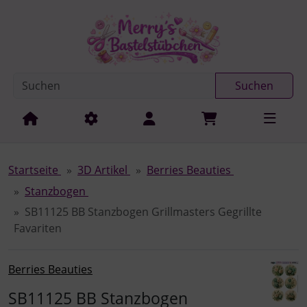
Diese Sprungnavigation (skip link) ist jederzeit zu erreichen
Sprungnavigation
Springe zur Navigation
Springe zum Inhalt
Spri
Suchen
Startseite
3D Artikel
Berries Beauties
Stanzbogen
SB11125 BB Stanzbogen Grillmasters Gegrillte
Favariten
Berries Beauties
SB11125 BB Stanzbogen